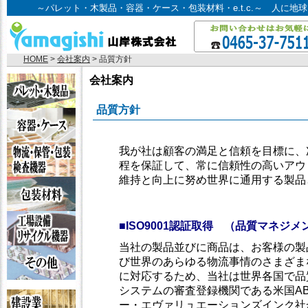
～パレット・木製品・容器・ケース・包装材料・e.t.c.～ 人に
HOME
>
会社案内
> 品質方針
会社案内
品質方針
我が社は顧客の満足と信頼を目標に、
程を保証して、常に信頼性の高いアウ
維持と向上に努め世界に通用する製品
■ISO9001認証取得 （品質マネジ
当社の製品並びに商品は、お客様の製
び世界のあらゆる物流事情のさまざま
に対応するため、当社は世界各国で品
システムの審査登録機関である米国A
ー・エヴァリュエーションズインク社