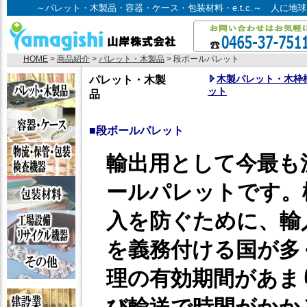
～パレット・木製品・容器・ケース・包装材料・e.t.c.～ 人に
HOME
>
商品紹介
>
パレット・木製品
> 段ボールパレット
木製パレット・木枠
パレット・木製
ット
品
■段ボールパレット
輸出用として今最も
ールパレットです。
入を防ぐために、輸
を義務付ける国が多
理の有効期間があま