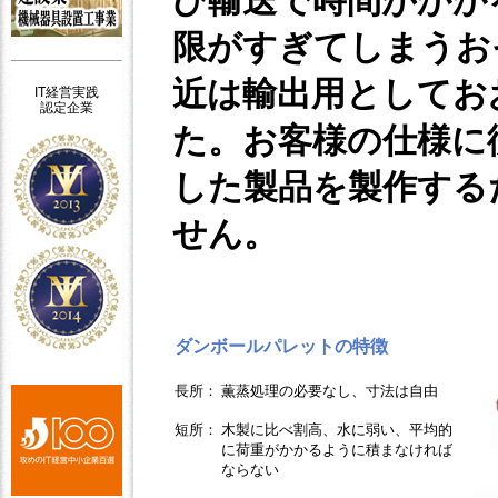
び輸送で時間がかか
限がすぎてしまうお
近は輸出用としてお
IT経営実践
認定企業
た。お客様の仕様に
した製品を製作する
せん。
ダンボールパレットの特徴
長所：
薫蒸処理の必要なし、寸法は自由
短所：
木製に比べ割高、水に弱い、平均的
に荷重がかかるように積まなければ
ならない